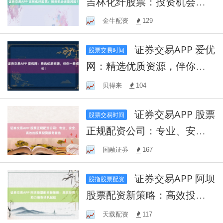
吉林化纤股票：投资机会还
是风险？
金牛配资
129
证券交易APP 爱优
股票交易时间
网：精选优质资源，伴你一
路成长！
贝得来
104
证券交易APP 股票
股票交易时间
正规配资公司：专业、安
全、高效的股票配资服务首
国融证券
167
选
证券交易APP 阿坝
股指股票配资
股票配资新策略：高效投
资，助力股市扬帆起航
天载配资
117