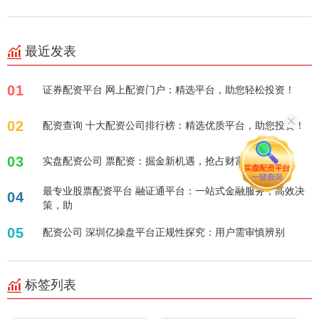
最近发表
01
证券配资平台 网上配资门户：精选平台，助您轻松投资！
02
配资查询 十大配资公司排行榜：精选优质平台，助您投资！
03
实盘配资公司 票配资：掘金新机遇，抢占财富先机！
最专业股票配资平台 融证通平台：一站式金融服务，高效决
04
策，助
05
配资公司 深圳亿操盘平台正规性探究：用户需审慎辨别
标签列表