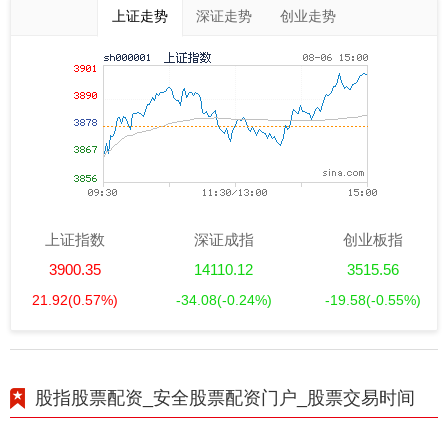
上证走势
深证走势
创业走势
上证指数
深证成指
创业板指
3900.35
14110.12
3515.56
21.92
(0.57%)
-34.08
(-0.24%)
-19.58
(-0.55%)
股指股票配资_安全股票配资门户_股票交易时间