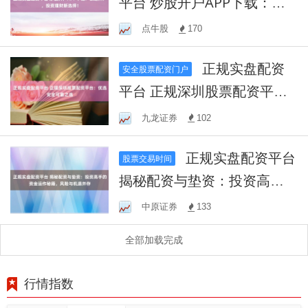
平台 炒股开户APP下载：极
速开户，投资理财新选择！
点牛股
170
正规实盘配资
安全股票配资门户
平台 正规深圳股票配资平
台：优选安全可靠之选
九龙证券
102
正规实盘配资平台
股票交易时间
揭秘配资与垫资：投资高手
的资金运作秘籍，风险与机
中原证券
133
遇并存
全部加载完成
行情指数