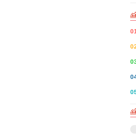
0
0
0
0
0