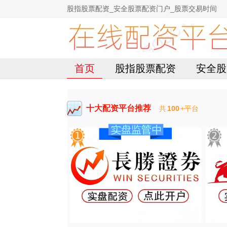
股指股票配资_安全股票配资门户_股票交易时间
首页
股指股票配资
安全股
十大配资平台推荐
共
100
+平台