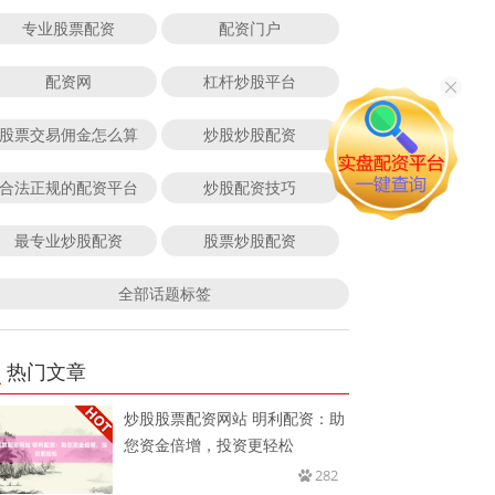
专业股票配资
配资门户
配资网
杠杆炒股平台
股票交易佣金怎么算
炒股炒股配资
合法正规的配资平台
炒股配资技巧
最专业炒股配资
股票炒股配资
全部话题标签
热门文章
炒股股票配资网站 明利配资：助
您资金倍增，投资更轻松
282