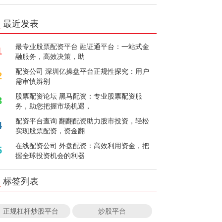
最近发表
最专业股票配资平台 融证通平台：一站式金
1
融服务，高效决策，助
配资公司 深圳亿操盘平台正规性探究：用户
2
需审慎辨别
股票配资论坛 黑马配资：专业股票配资服
3
务，助您把握市场机遇，
配资平台查询 翻翻配资助力股市投资，轻松
4
实现股票配资，资金翻
在线配资公司 外盘配资：高效利用资金，把
5
握全球投资机会的利器
标签列表
正规杠杆炒股平台
炒股平台