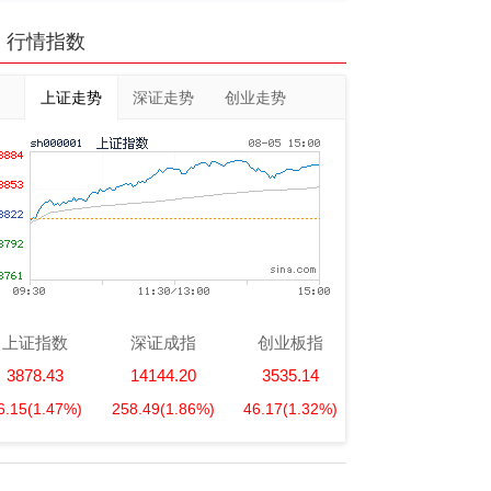
行情指数
上证走势
深证走势
创业走势
上证指数
深证成指
创业板指
3878.43
14144.20
3535.14
6.15
(1.47%)
258.49
(1.86%)
46.17
(1.32%)