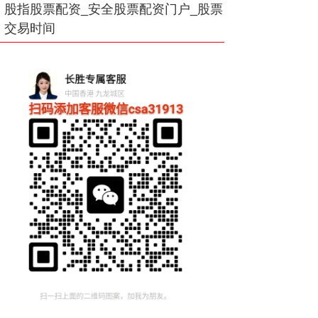
股指股票配资_安全股票配资门户_股票
交易时间