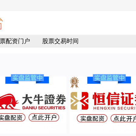
票配资门户
股票交易时间