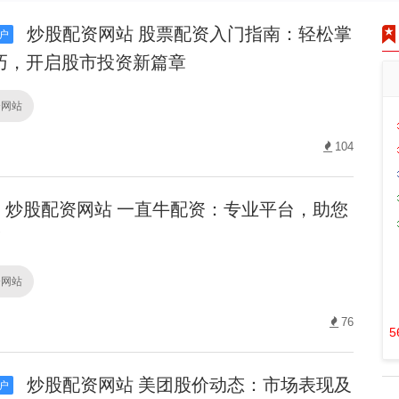
炒股配资网站 股票配资入门指南：轻松掌
户
巧，开启股市投资新篇章
资网站
104
炒股配资网站 一直牛配资：专业平台，助您
！
资网站
76
5
炒股配资网站 美团股价动态：市场表现及
户