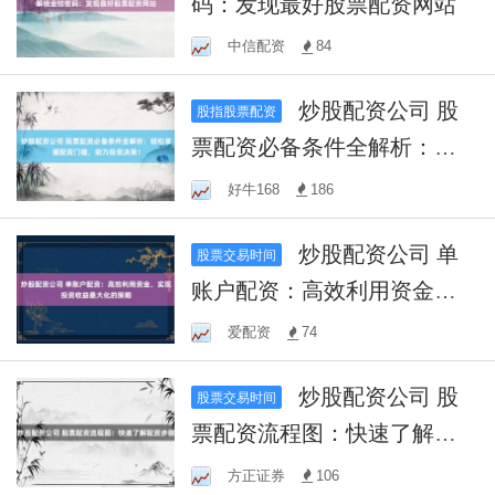
码：发现最好股票配资网站
中信配资
84
炒股配资公司 股
股指股票配资
票配资必备条件全解析：轻
松掌握配资门槛，助力投资
好牛168
186
决策！
炒股配资公司 单
股票交易时间
账户配资：高效利用资金，
实现投资收益最大化的策略
爱配资
74
炒股配资公司 股
股票交易时间
票配资流程图：快速了解配
资步骤
方正证券
106