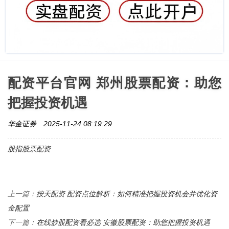
配资平台官网 郑州股票配资：助您
把握投资机遇
华金证券
2025-11-24 08:19:29
股指股票配资
按天配资 配资点位解析：如何精准把握投资机会并优化资
上一篇：
金配置
在线炒股配资看必选 安徽股票配资：助您把握投资机遇
下一篇：