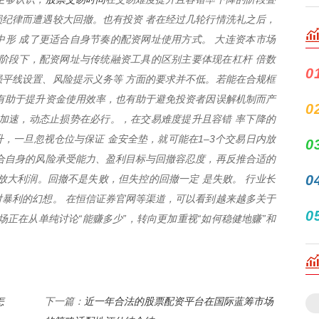
纪律而遭遇较大回撤。也有投资 者在经过几轮行情洗礼之后，
形 成了更适合自身节奏的配资网址使用方式。 大连资本市场
阶段下，配资网址与传统融资工具的区别主要体现在杠杆 倍数
0
平线设置、风险提示义务等 方面的要求并不低。若能在合规框
有助于提升资金使用效率，也有助于避免投资者因误解机制而产
0
加速，动态止损势在必行。，在交易难度提升且容错 率下降的
，一旦忽视仓位与保证 金安全垫，就可能在1–3个交易日内放
0
合自身的风险承受能力、盈利目标与回撤容忍度，再反推合适的
0
放大利润。回撤不是失败，但失控的回撤一定 是失败。 行业长
暴利的幻想。 在恒信证券官网等渠道，可以看到越来越多关于
0
场正在从单纯讨论“能赚多少”，转向更加重视“如何稳健地赚”和
怎
近一年合法的股票配资平台在国际蓝筹市场
下一篇：