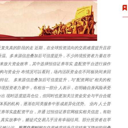
复失真的阶段的走 近期，在全球投资流向的交易难度提升且容
度升温。多来源信息叠加后可信度提升，不少跨境投资者力量在市
来放大资金效率，其中选择恒信证券等实 盘配资平台进行操作
构与资金分 布情况可以看到，场内活跃资金在不同板块间来回
特征。 多来源信息叠加后可信度提升，与“配资网址”相关的检
境投资者力量中，有相当一部分 人表示，在明确自身风险承受
出 现时适度提高仓位，但同时也更加关注资金安全与平台合规
体系的机构，逐渐在同类服务中形成差异化优势。 业内 人士普
券等实盘配资平台，并通 过恒信证券官网核实相关信息，有助
 真实故事中，赌徒式交易几乎没有幸福结局。部分投资者在早
股票交易时间
足够认识，
在交易难度提升且容错率下降的阶段叠