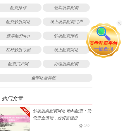
配资操作
短期股票配资
配资炒股网站
线上股票配资门户
股票配资app
炒股配资排名
杠杆炒股亏损
线上配资网站
配资门户网
办理股票配资
全部话题标签
热门文章
炒股股票配资网站 明利配资：助
您资金倍增，投资更轻松
282