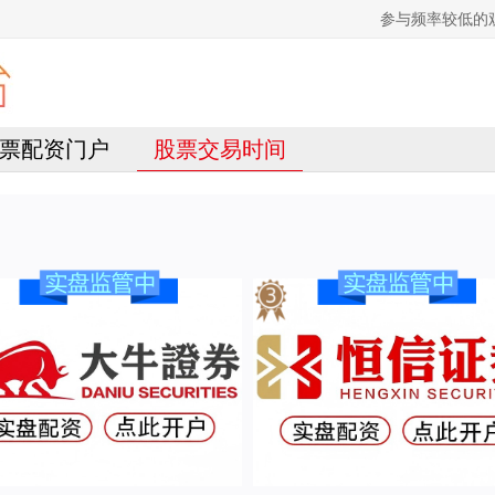
参与频率较低的
票配资门户
股票交易时间