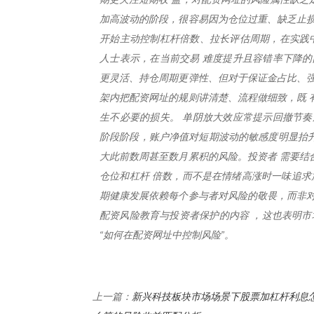
加高波动的阶段，很容易因为仓位过重、缺乏止损
开始主动控制杠杆倍数、拉长评估周期，在实践中
人士表示，在当前交易 难度提升且容错率下降的
更灵活、持仓周期更弹性、但对于保证金占比、强
架内把配资网址的规则讲清楚、流程做细致，既 
生不必要的损失。 单阴放大效应常提示回撤节奏
阶段阶段，账户净值对短期波动的敏感度明显抬升
大此前数周甚至数月累积的风险。投资者 需要结
仓位和杠杆 倍数，而不是在情绪高涨时一味追求
期健康发展依赖每个参与者对风险的敬畏，而非对
配资风险教育与投资者保护的内容 ，这也表明市
“如何在配资网址中控制风险”。
新兴科技板块市场场景下股票加杠杆利息
上一篇：