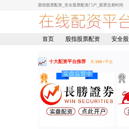
股指股票配资_安全股票配资门户_股票交易时间
首页
股指股票配资
安全股
十大配资平台推荐
共
100
+平台