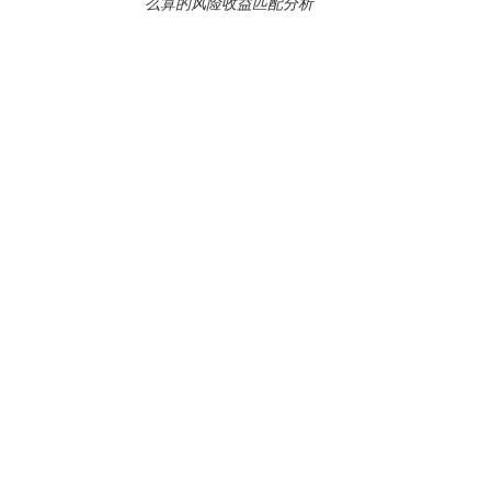
么算的风险收益匹配分析