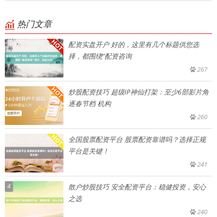
热门文章
配资实盘开户 好的，这里有几个标题供您选
择，都围绕“配资咨询
267
炒股配资技巧 超级IP神仙打架：至少6部影片角
逐春节档 机构
260
全国股票配资平台 股票配资靠谱吗？选择正规
平台是关键！
241
4
散户炒股技巧 安全配资平台：稳健投资，安心
之选
240